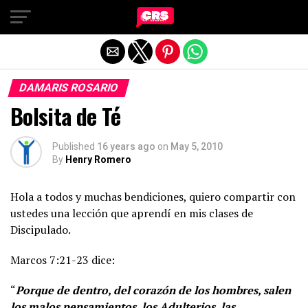
Exit mobile version
DAMARIS ROSARIO
Bolsita de Té
Published
16 years ago
on
May 5, 2010
By
Henry Romero
Hola a todos y muchas bendiciones, quiero compartir con
ustedes una lección que aprendí en mis clases de
Discipulado.
Marcos 7:21-23 dice:
“
Porque de dentro, del corazón de los hombres, salen
los malos pensamientos, los Adulterios, las