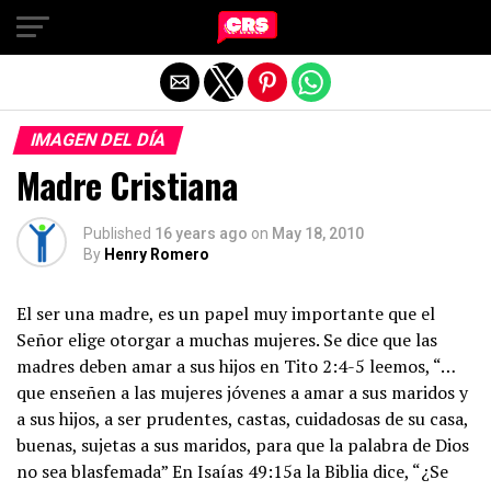
Exit mobile version
IMAGEN DEL DÍA
Madre Cristiana
Published
16 years ago
on
May 18, 2010
By
Henry Romero
El ser una madre, es un papel muy importante que el
Señor elige otorgar a muchas mujeres. Se dice que las
madres deben amar a sus hijos en Tito 2:4-5 leemos, “…
que enseñen a las mujeres jóvenes a amar a sus maridos y
a sus hijos, a ser prudentes, castas, cuidadosas de su casa,
buenas, sujetas a sus maridos, para que la palabra de Dios
no sea blasfemada” En Isaías 49:15a la Biblia dice, “¿Se