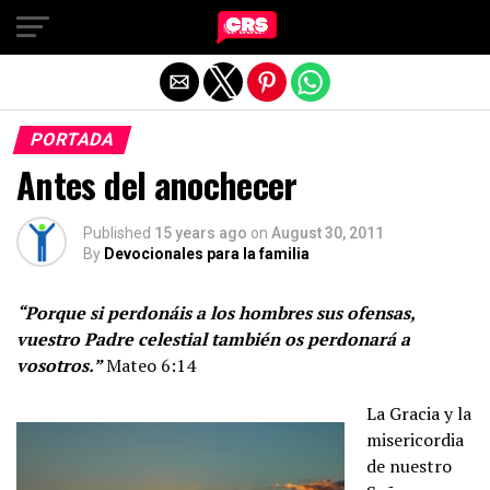
Exit mobile version
PORTADA
Antes del anochecer
Published
15 years ago
on
August 30, 2011
By
Devocionales para la familia
“Porque si perdonáis a los hombres sus ofensas,
vuestro Padre celestial también os perdonará a
vosotros.”
Mateo 6:14
La Gracia y la
misericordia
de nuestro