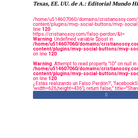
Texas, EE. UU. de A.: Editorial Mundo H
/home/u514607060/domains/cristianosoy.com/
content/plugins/mvp-social-buttons/mvp-social
line
120
https://cristianosoy.com/falso-perdon/&t=
Warning
: Undefined variable $post in
/home/u514607060/domains/cristianosoy.co
content/plugins/mvp-social-buttons/mvp-soc
on line
120
Warning
: Attempt to read property "ID" on null in
/home/u514607060/domains/cristianosoy.co
content/plugins/mvp-social-buttons/mvp-soc
on line
120
¿Estás realizando un Falso Perdón?', 'facebookSh
'width=626,height=436'); return false;" title="Sh