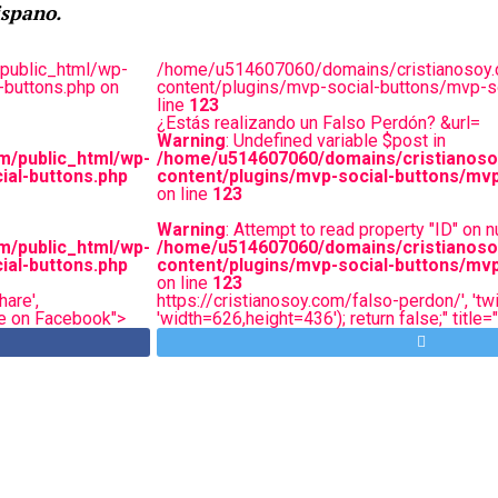
ispano.
public_html/wp-
/home/u514607060/domains/cristianosoy.
-buttons.php on
content/plugins/mvp-social-buttons/mvp-so
line
123
¿Estás realizando un Falso Perdón? &url=
Warning
: Undefined variable $post in
m/public_html/wp-
/home/u514607060/domains/cristianoso
ial-buttons.php
content/plugins/mvp-social-buttons/mvp
on line
123
Warning
: Attempt to read property "ID" on nu
m/public_html/wp-
/home/u514607060/domains/cristianoso
ial-buttons.php
content/plugins/mvp-social-buttons/mvp
on line
123
are',
https://cristianosoy.com/falso-perdon/', 'twi
are on Facebook">
'width=626,height=436'); return false;" title