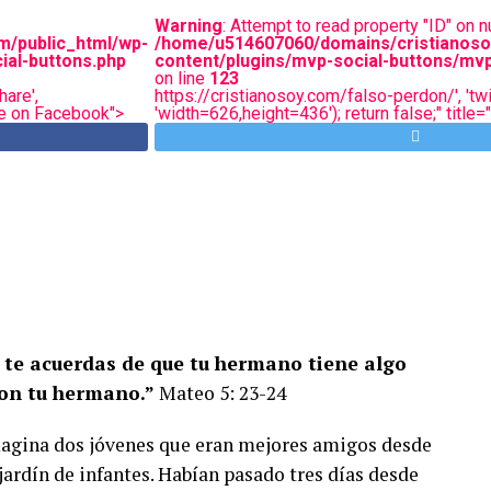
Warning
: Attempt to read property "ID" on nu
m/public_html/wp-
/home/u514607060/domains/cristianoso
ial-buttons.php
content/plugins/mvp-social-buttons/mvp
on line
123
are',
https://cristianosoy.com/falso-perdon/', 'twi
are on Facebook">
'width=626,height=436'); return false;" title
lí te acuerdas de que tu hermano tiene algo
con tu hermano.”
Mateo 5: 23-24
agina dos jóvenes que eran mejores amigos desde
 jardín de infantes. Habían pasado tres días desde