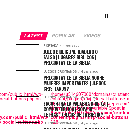
LATEST
POPULAR
VIDEOS
PORTADA
4 years ago
JUEGO BIBLICO VERDADERO O
FALSO | LUGARES BIBLICOS |
PREGUNTAS DE LA BIBLIA
JUEGOS CRISTIANOS
4 years ago
PREGUNTAS DE LA BIBLIA SOBRE
MUJERES IMPORTANTES | JUEGOS
CRISTIANOS?
com/public_html/wp-
/home/u514607060/domains/cristiano
JUEGOS CRISTIANOS
4 years ago
cial-buttons.php on
content/plugins/mvp-social-buttons/m
ENCUENTRA LA PALABRA BÍBLICA |
https://cristianosoy.com/falso-perdo
Warning
: Undefined variable $post in
COMIDA BÍBLICA | SOPA DE
/home/u514607060/domains/cristia
LETRAS | JUEGOS DE LA BIBLIA?
y.com/public_html/wp-
content/plugins/mvp-social-buttons
-social-buttons.php
126
JUEGOS CRISTIANOS
4 years ago