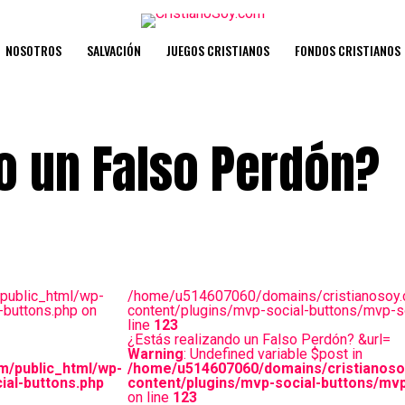
NOSOTROS
SALVACIÓN
JUEGOS CRISTIANOS
FONDOS CRISTIANOS
o un Falso Perdón?
public_html/wp-
/home/u514607060/domains/cristianosoy.
-buttons.php on
content/plugins/mvp-social-buttons/mvp-so
line
123
¿Estás realizando un Falso Perdón? &url=
Warning
: Undefined variable $post in
m/public_html/wp-
/home/u514607060/domains/cristianoso
ial-buttons.php
content/plugins/mvp-social-buttons/mvp
on line
123