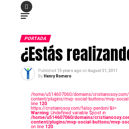
PORTADA
¿Estás realizand
Published
15 years ago
on
August 31, 2011
By
Henry Romero
/home/u514607060/domains/cristianosoy.com/
content/plugins/mvp-social-buttons/mvp-social
line
120
https://cristianosoy.com/falso-perdon/&t=
Warning
: Undefined variable $post in
/home/u514607060/domains/cristianosoy.co
content/plugins/mvp-social-buttons/mvp-soc
on line
120