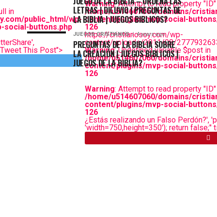
JUEGO DE LA BIBLIA – ORDENA LAS
Warning
: Attempt to read property "ID" 
LETRAS | DILUVIO | PREGUNTAS DE
ll in
/home/u514607060/domains/cristia
LA BIBLIA | JUEGOS BIBLICOS?
y.com/public_html/wp-
content/plugins/mvp-social-buttons
-social-buttons.php
126
https://cristianosoy.com/wp-
JUEGOS CRISTIANOS
4 years ago
tterShare',
content/uploads/2011/08/277793263
PREGUNTAS DE LA BIBLIA SOBRE
="Tweet This Post">
Warning
: Undefined variable $post in
LA CREACIÓN | JUEGOS BIBLICOS |
/home/u514607060/domains/cristia
JUEGOS DE LA BIBLIA?
content/plugins/mvp-social-buttons
126
Warning
: Attempt to read property "ID" 
/home/u514607060/domains/cristia
content/plugins/mvp-social-buttons
126
¿Estás realizando un Falso Perdón?', 'p
'width=750,height=350'); return false;" 