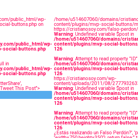
com/public_html/wp-
/home/u514607060/domains/cristiano
cial-buttons.php on
content/plugins/mvp-social-buttons/m
https://cristianosoy.com/falso-perdo
Warning
: Undefined variable $post in
/home/u514607060/domains/cristia
y.com/public_html/wp-
content/plugins/mvp-social-buttons
-social-buttons.php
126
Warning
: Attempt to read property "ID" 
ll in
/home/u514607060/domains/cristia
y.com/public_html/wp-
content/plugins/mvp-social-buttons
-social-buttons.php
126
https://cristianosoy.com/wp-
tterShare',
content/uploads/2011/08/277793263
="Tweet This Post">
Warning
: Undefined variable $post in
/home/u514607060/domains/cristia
content/plugins/mvp-social-buttons
126
Warning
: Attempt to read property "ID" 
/home/u514607060/domains/cristia
content/plugins/mvp-social-buttons
126
¿Estás realizando un Falso Perdón?', 'p
'width=750,height=350'); return false;" 