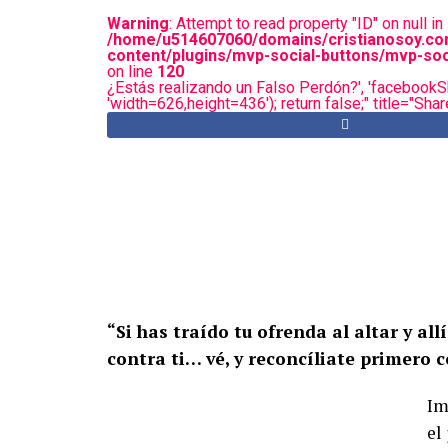
Warning
: Attempt to read property "ID" on null in
/home/u514607060/domains/cristianosoy.co
content/plugins/mvp-social-buttons/mvp-soc
on line
120
¿Estás realizando un Falso Perdón?', 'facebookSh
'width=626,height=436'); return false;" title="Sh
“Si has traído tu ofrenda al altar y al
contra ti… vé, y reconcíliate primero 
Im
el