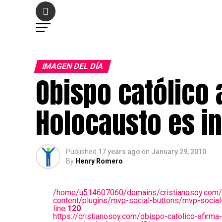
IMAGEN DEL DÍA
Obispo católico 
Holocausto es in
Published
17 years ago
on
January 29, 2010
By
Henry Romero
/home/u514607060/domains/cristianosoy.com/
content/plugins/mvp-social-buttons/mvp-social
line
120
https://cristianosoy.com/obispo-catolico-afirma