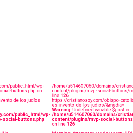
com/public_html/wp-
/home/u514607060/domains/cristiano
cial-buttons.php on
content/plugins/mvp-social-buttons/m
line
126
vento de los judíos
https://cristianosoy.com/obispo-catol
es-invento-de-los-judios/&media=
Warning
: Undefined variable $post in
y.com/public_html/wp-
/home/u514607060/domains/cristia
-social-buttons.php
content/plugins/mvp-social-buttons
on line
126