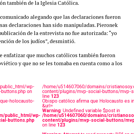
n también de la Iglesia Católica.
n comunicado alegando que las declaraciones fueron
esas declaraciones han sido manipuladas. Pieronek
publicación de la entrevista no fue autorizada: “yo
nción de los judíos”, desmintió.
de enfatizar que muchos católicos también fueron
viético y que no se les tomaba en cuenta como a los
public_html/wp-
/home/u514607060/domains/cristianosoy.
-buttons.php on
content/plugins/mvp-social-buttons/mvp-so
line
123
-que-holocausto-
Obispo católico afirma que Holocausto es in
&url=
Warning
: Undefined variable $post in
m/public_html/wp-
/home/u514607060/domains/cristianoso
ial-buttons.php
content/plugins/mvp-social-buttons/mvp
on line
123