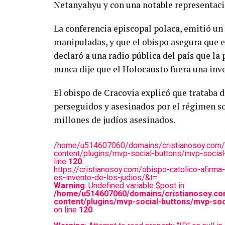
Netanyahyu y con una notable representació
La conferencia episcopal polaca, emitió u
manipuladas, y que el obispo asegura que 
declaró a una radio pública del país que la 
nunca dije que el Holocausto fuera una inve
El obispo de Cracovia explicó que trataba 
perseguidos y asesinados por el régimen so
millones de judíos asesinados.
/home/u514607060/domains/cristianosoy.com/
content/plugins/mvp-social-buttons/mvp-social
line
120
https://cristianosoy.com/obispo-catolico-afirma
es-invento-de-los-judios/&t=
Warning
: Undefined variable $post in
/home/u514607060/domains/cristianosoy.co
content/plugins/mvp-social-buttons/mvp-soc
on line
120