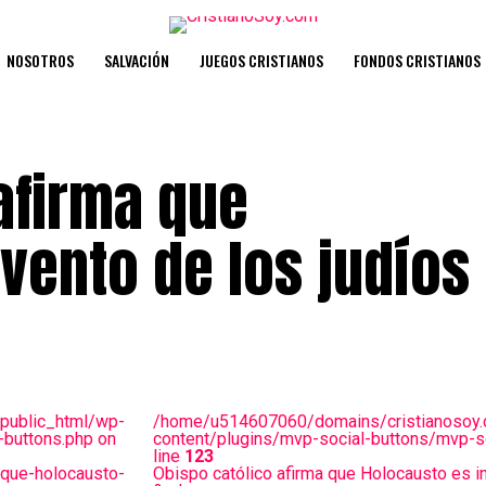
NOSOTROS
SALVACIÓN
JUEGOS CRISTIANOS
FONDOS CRISTIANOS
afirma que
vento de los judíos
public_html/wp-
/home/u514607060/domains/cristianosoy.
-buttons.php on
content/plugins/mvp-social-buttons/mvp-so
line
123
-que-holocausto-
Obispo católico afirma que Holocausto es in