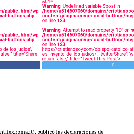
&url=
Warning
: Undefined variable $post in
m/public_html/wp-
/home/u514607060/domains/cristianoso
ial-buttons.php
content/plugins/mvp-social-buttons/mvp
on line
123
Warning
: Attempt to read property "ID" on nu
m/public_html/wp-
/home/u514607060/domains/cristianoso
ial-buttons.php
content/plugins/mvp-social-buttons/mvp
on line
123
 de los judíos',
https://cristianosoy.com/obispo-catolico-a
alse;" title="Share
es-invento-de-los-judios/', 'twitterShare', '
return false;" title="Tweet This Post">
tifex.roma.it), publicó las declaraciones de