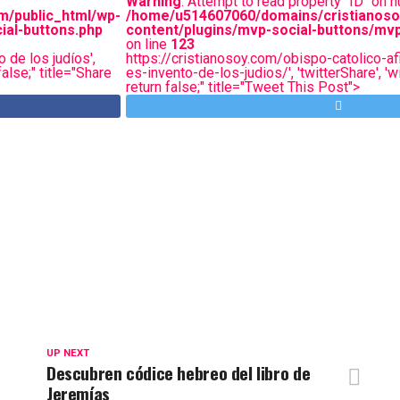
Warning
: Attempt to read property "ID" on nu
m/public_html/wp-
/home/u514607060/domains/cristianoso
ial-buttons.php
content/plugins/mvp-social-buttons/mvp
on line
123
 de los judíos',
https://cristianosoy.com/obispo-catolico-a
alse;" title="Share
es-invento-de-los-judios/', 'twitterShare', '
return false;" title="Tweet This Post">
UP NEXT
Descubren códice hebreo del libro de
Jeremías