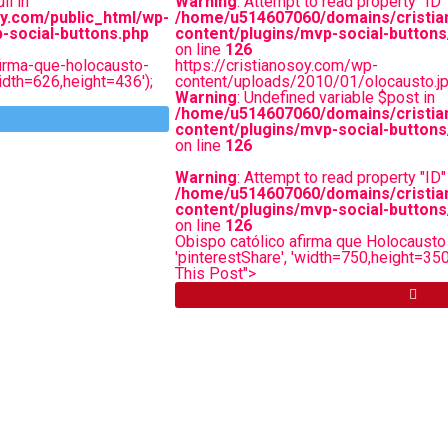
ll in
Warning
: Attempt to read property "ID" 
y.com/public_html/wp-
/home/u514607060/domains/cristia
-social-buttons.php
content/plugins/mvp-social-buttons
on line
126
firma-que-holocausto-
https://cristianosoy.com/wp-
width=626,height=436');
content/uploads/2010/01/olocausto.j
Warning
: Undefined variable $post in
/home/u514607060/domains/cristia
content/plugins/mvp-social-buttons
on line
126
Warning
: Attempt to read property "ID" 
/home/u514607060/domains/cristia
content/plugins/mvp-social-buttons
on line
126
Obispo católico afirma que Holocausto e
'pinterestShare', 'width=750,height=350')
This Post">