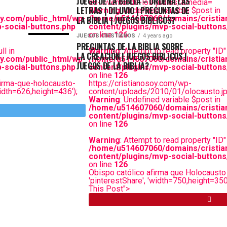
JUEGO DE LA BIBLIA – ORDENA LAS
es-invento-de-los-judios/&media=
LETRAS | DILUVIO | PREGUNTAS DE
Warning
: Undefined variable $post in
y.com/public_html/wp-
/home/u514607060/domains/cristia
LA BIBLIA | JUEGOS BIBLICOS?
-social-buttons.php
content/plugins/mvp-social-buttons
on line
126
JUEGOS CRISTIANOS
4 years ago
PREGUNTAS DE LA BIBLIA SOBRE
ll in
Warning
: Attempt to read property "ID" 
LA CREACIÓN | JUEGOS BIBLICOS |
y.com/public_html/wp-
/home/u514607060/domains/cristia
JUEGOS DE LA BIBLIA?
-social-buttons.php
content/plugins/mvp-social-buttons
on line
126
firma-que-holocausto-
https://cristianosoy.com/wp-
width=626,height=436');
content/uploads/2010/01/olocausto.j
Warning
: Undefined variable $post in
/home/u514607060/domains/cristia
content/plugins/mvp-social-buttons
on line
126
Warning
: Attempt to read property "ID" 
/home/u514607060/domains/cristia
content/plugins/mvp-social-buttons
on line
126
Obispo católico afirma que Holocausto e
'pinterestShare', 'width=750,height=350')
This Post">