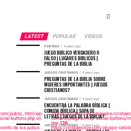
LATEST
POPULAR
VIDEOS
PORTADA
4 years ago
JUEGO BIBLICO VERDADERO O
FALSO | LUGARES BIBLICOS |
PREGUNTAS DE LA BIBLIA
JUEGOS CRISTIANOS
4 years ago
PREGUNTAS DE LA BIBLIA SOBRE
MUJERES IMPORTANTES | JUEGOS
CRISTIANOS?
JUEGOS CRISTIANOS
4 years ago
ENCUENTRA LA PALABRA BÍBLICA |
COMIDA BÍBLICA | SOPA DE
com/public_html/wp-
/home/u514607060/domains/cristiano
LETRAS | JUEGOS DE LA BIBLIA?
cial-buttons.php on
content/plugins/mvp-social-buttons/m
line
126
JUEGOS CRISTIANOS
4 years ago
vento de los judíos
https://cristianosoy.com/obispo-catol