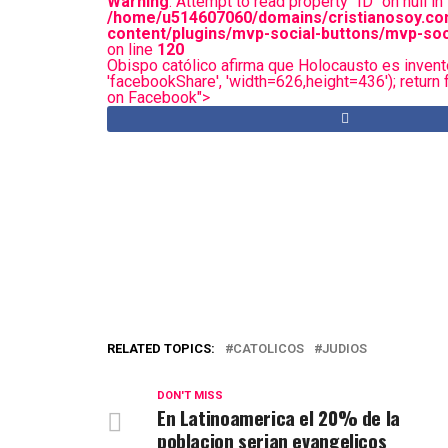
Warning
: Attempt to read property "ID" on null in
/home/u514607060/domains/cristianosoy.co
content/plugins/mvp-social-buttons/mvp-soc
on line
120
Obispo católico afirma que Holocausto es invento
'facebookShare', 'width=626,height=436'); return f
on Facebook">
RELATED TOPICS:
CATOLICOS
JUDIOS
DON'T MISS
En Latinoamerica el 20% de la
poblacion serian evangelicos