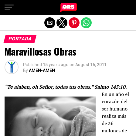
Exit mobile version
PORTADA
Maravillosas Obras
Published
15 years ago
on
August 16, 2011
By
AMEN-AMEN
“Te alaben, oh Señor, todas tus obras.” Salmo 145:10.
En un año el
corazón del
ser humano
realiza más
de 36
millones de