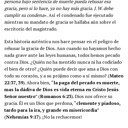
persona bajo sentencia de muerte pueda rehusar esa
gracia, pero si lo hace, ya no hay más gracia. J. W. debe
cumplir su condena
». Así el condenado fue ejecutado
mientras su mandato de gracia se hallaba aún sobre el
escritorio del magistrado.
Esta historia auténtica nos hace pensar en el peligro de
rehusar la gracia de Dios. Aun cuando no hayamos hecho
nada grave ante las leyes humanas, todos hemos pecado
contra Dios. ¿Quién no ha mentido nunca ni ha codiciado
el bien de otro? ¿Quién puede decir que ama a Dios con
todo su corazón, y a su prójimo como a sí mismo? (
Mateo
22:37, 39
). Ahora bien, “
la paga del pecado es muerte,
mas la dádiva de Dios es vida eterna en Cristo Jesús
Señor nuestro
” (
Romanos 6:23
). Dios nos ofrece su
gracia. Él es un Dios que perdona, “
clemente y piadoso,
tardo para la ira, y grande en misericordia
”
(
Nehemías 9:17
). ¡No la rechacemos!