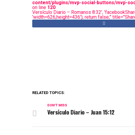
content/plugins/mvp-social-buttons/mvp-soc
on line
120
Versículo Diario – Romanos 8:32', 'facebookShare
'width=626,height=436'); return false;" title="Sh
RELATED TOPICS:
DON'T MISS
Versículo Diario – Juan 15:12