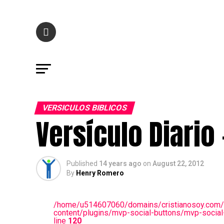
VERSICULOS BIBLICOS
Versículo Diario
Published
14 years ago
on
August 22, 2012
By
Henry Romero
/home/u514607060/domains/cristianosoy.com/
content/plugins/mvp-social-buttons/mvp-social
line
120