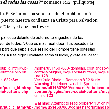
 él todas las cosas?”
Romanos 8:32.[/pullquote]
to. El Señor nos ha solucionado el problema más
puesto nuestra confianza en Cristo para Salvación.
 Dios y el que nos llevarí
s, palidece delante de esto, no te angusties de los
r de todos. “¿Qué es más fácil, decir: Tus pecados te
s para que sepáis que el Hijo del Hombre tiene potestad
co): A ti te digo: Levántate, toma tu lecho, y vete a tu casa.”
public_html/wp-
/home/u514607060/domains/cristianosoy.
-buttons.php on
content/plugins/mvp-social-buttons/mvp-so
line
123
nos-832/&t=
Versículo Diario – Romanos 8:32 &url=
Warning
: Undefined variable $post in
m/public_html/wp-
/home/u514607060/domains/cristianoso
ial-buttons.php
content/plugins/mvp-social-buttons/mvp
on line
123
Warning
: Attempt to read property "ID" on nu
m/public_html/wp-
/home/u514607060/domains/cristianoso