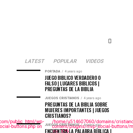
LATEST
POPULAR
VIDEOS
PORTADA
4 years ago
JUEGO BIBLICO VERDADERO O
FALSO | LUGARES BIBLICOS |
PREGUNTAS DE LA BIBLIA
JUEGOS CRISTIANOS
4 years ago
PREGUNTAS DE LA BIBLIA SOBRE
MUJERES IMPORTANTES | JUEGOS
CRISTIANOS?
com/public_html/wp-
/home/u514607060/domains/cristiano
JUEGOS CRISTIANOS
4 years ago
cial-buttons.php on
content/plugins/mvp-social-buttons/m
ENCUENTRA LA PALABRA BÍBLICA |
line
126