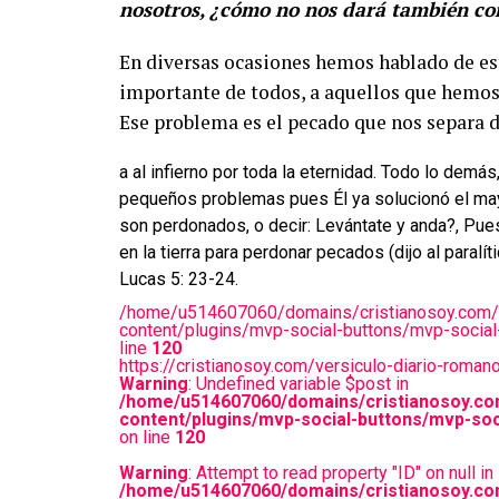
nosotros, ¿cómo no nos dará también con
En diversas ocasiones hemos hablado de es
importante de todos, a aquellos que hemos 
Ese problema es el pecado que nos separa de
a al infierno por toda la eternidad. Todo lo demá
pequeños problemas pues Él ya solucionó el mayo
son perdonados, o decir: Levántate y anda?, Pue
en la tierra para perdonar pecados (dijo al paralíti
Lucas 5: 23-24.
/home/u514607060/domains/cristianosoy.com/
content/plugins/mvp-social-buttons/mvp-social
line
120
https://cristianosoy.com/versiculo-diario-roma
Warning
: Undefined variable $post in
/home/u514607060/domains/cristianosoy.co
content/plugins/mvp-social-buttons/mvp-soc
on line
120
Warning
: Attempt to read property "ID" on null in
/home/u514607060/domains/cristianosoy.co