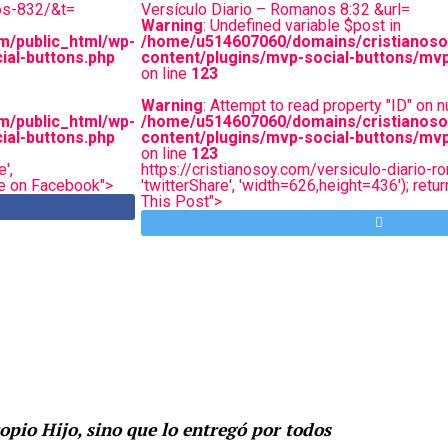
nos-832/&t=
Versículo Diario – Romanos 8:32 &url=
Warning
: Undefined variable $post in
m/public_html/wp-
/home/u514607060/domains/cristianoso
ial-buttons.php
content/plugins/mvp-social-buttons/mvp
on line
123
Warning
: Attempt to read property "ID" on nu
m/public_html/wp-
/home/u514607060/domains/cristianoso
ial-buttons.php
content/plugins/mvp-social-buttons/mvp
on line
123
',
https://cristianosoy.com/versiculo-diario-r
are on Facebook">
'twitterShare', 'width=626,height=436'); retur
This Post">
opio Hijo, sino que lo entregó por todos