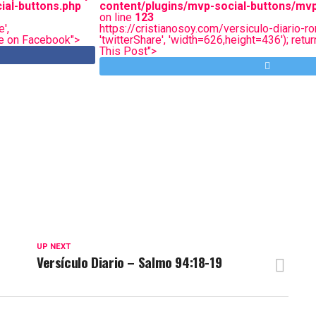
ial-buttons.php
content/plugins/mvp-social-buttons/mvp
on line
123
',
https://cristianosoy.com/versiculo-diario-r
are on Facebook">
'twitterShare', 'width=626,height=436'); retur
This Post">
UP NEXT
Versículo Diario – Salmo 94:18-19