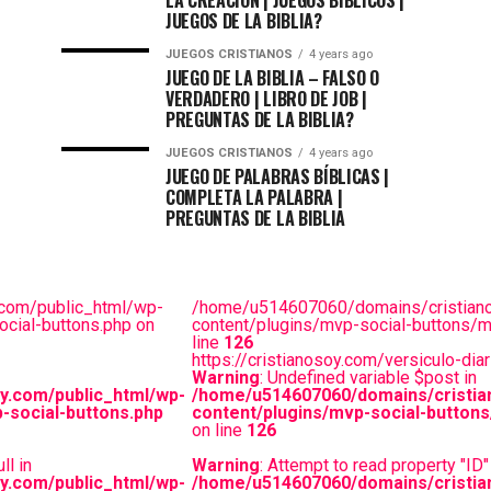
LA CREACIÓN | JUEGOS BIBLICOS |
JUEGOS DE LA BIBLIA?
JUEGOS CRISTIANOS
4 years ago
JUEGO DE LA BIBLIA – FALSO O
VERDADERO | LIBRO DE JOB |
PREGUNTAS DE LA BIBLIA?
JUEGOS CRISTIANOS
4 years ago
JUEGO DE PALABRAS BÍBLICAS |
COMPLETA LA PALABRA |
PREGUNTAS DE LA BIBLIA
com/public_html/wp-
/home/u514607060/domains/cristiano
cial-buttons.php on
content/plugins/mvp-social-buttons/m
line
126
https://cristianosoy.com/versiculo-d
Warning
: Undefined variable $post in
y.com/public_html/wp-
/home/u514607060/domains/cristia
-social-buttons.php
content/plugins/mvp-social-buttons
on line
126
ll in
Warning
: Attempt to read property "ID" 
y.com/public_html/wp-
/home/u514607060/domains/cristia