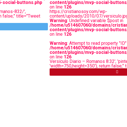
-social-buttons.php
content/plugins/mvp-social-buttons
on line
126
omanos-832/',
https://cristianosoy.com/wp-
n false;" title="Tweet
content/uploads/2010/07/versiculo.jp
Warning
: Undefined variable $post in
/home/u514607060/domains/cristia
content/plugins/mvp-social-buttons
on line
126
Warning
: Attempt to read property "ID" 
/home/u514607060/domains/cristia
content/plugins/mvp-social-buttons
on line
126
Versículo Diario – Romanos 8:32', 'pint
'width=750,height=350'); return false;" 