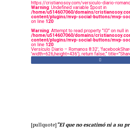
https://cristianosoy.com/versiculo-diario-roma
Warning
: Undefined variable $post in
/home/u514607060/domains/cristianosoy.co
content/plugins/mvp-social-buttons/mvp-soc
on line
120
Warning
: Attempt to read property "ID" on null in
/home/u514607060/domains/cristianosoy.co
content/plugins/mvp-social-buttons/mvp-soc
on line
120
Versículo Diario – Romanos 8:32', 'facebookShare
'width=626,height=436'); return false;" title="Sh
[pullquote]
“El que no escatimó ni a su pr