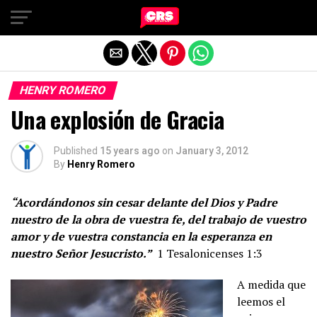
Exit mobile version
HENRY ROMERO
Una explosión de Gracia
Published
15 years ago
on
January 3, 2012
By
Henry Romero
“Acordándonos sin cesar delante del Dios y Padre
nuestro de la obra de vuestra fe, del trabajo de vuestro
amor y de vuestra constancia en la esperanza en
nuestro Señor Jesucristo.”
1 Tesalonicenses 1:3
A medida que
leemos el