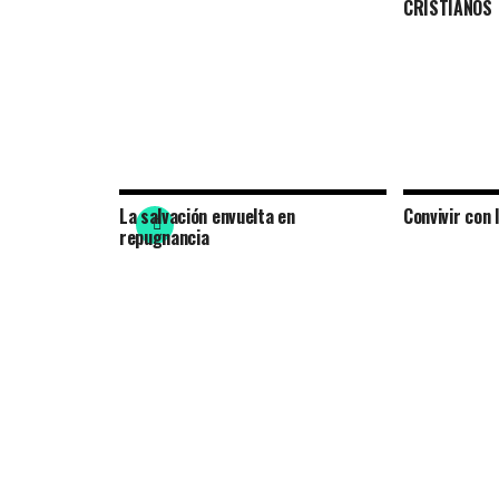
CRISTIANOS
La salvación envuelta en
Convivir con 
repugnancia