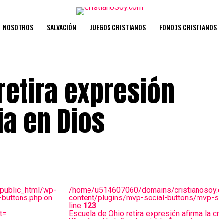
NOSOTROS
SALVACIÓN
JUEGOS CRISTIANOS
FONDOS CRISTIANOS
retira expresión
ia en Dios
public_html/wp-
/home/u514607060/domains/cristianosoy.
-buttons.php on
content/plugins/mvp-social-buttons/mvp-so
line
123
t=
Escuela de Ohio retira expresión afirma la c