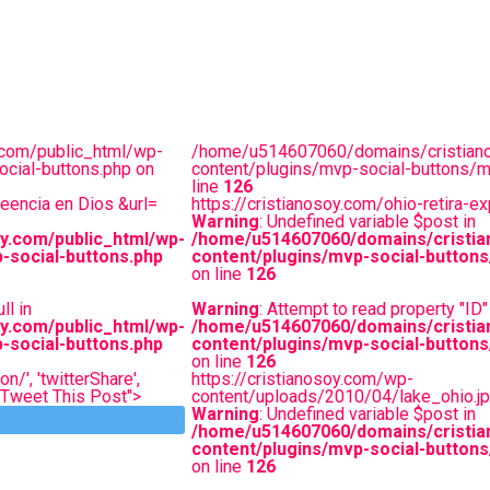
com/public_html/wp-
/home/u514607060/domains/cristiano
cial-buttons.php on
content/plugins/mvp-social-buttons/m
line
126
reencia en Dios &url=
https://cristianosoy.com/ohio-retira-
Warning
: Undefined variable $post in
y.com/public_html/wp-
/home/u514607060/domains/cristia
-social-buttons.php
content/plugins/mvp-social-buttons
on line
126
ll in
Warning
: Attempt to read property "ID" 
y.com/public_html/wp-
/home/u514607060/domains/cristia
-social-buttons.php
content/plugins/mvp-social-buttons
on line
126
n/', 'twitterShare',
https://cristianosoy.com/wp-
="Tweet This Post">
content/uploads/2010/04/lake_ohio.j
Warning
: Undefined variable $post in
/home/u514607060/domains/cristia
content/plugins/mvp-social-buttons
on line
126