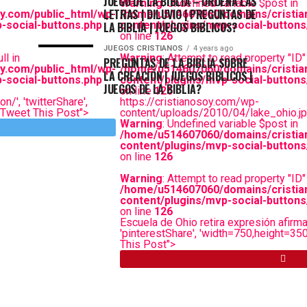
JUEGO DE LA BIBLIA – ORDENA LAS
Warning
: Undefined variable $post in
LETRAS | DILUVIO | PREGUNTAS DE
y.com/public_html/wp-
/home/u514607060/domains/cristia
-social-buttons.php
content/plugins/mvp-social-buttons
LA BIBLIA | JUEGOS BIBLICOS?
on line
126
JUEGOS CRISTIANOS
4 years ago
ll in
Warning
: Attempt to read property "ID" 
PREGUNTAS DE LA BIBLIA SOBRE
y.com/public_html/wp-
/home/u514607060/domains/cristia
LA CREACIÓN | JUEGOS BIBLICOS |
-social-buttons.php
content/plugins/mvp-social-buttons
JUEGOS DE LA BIBLIA?
on line
126
n/', 'twitterShare',
https://cristianosoy.com/wp-
="Tweet This Post">
content/uploads/2010/04/lake_ohio.j
Warning
: Undefined variable $post in
/home/u514607060/domains/cristia
content/plugins/mvp-social-buttons
on line
126
Warning
: Attempt to read property "ID" 
/home/u514607060/domains/cristia
content/plugins/mvp-social-buttons
on line
126
Escuela de Ohio retira expresión afirma
'pinterestShare', 'width=750,height=350')
This Post">