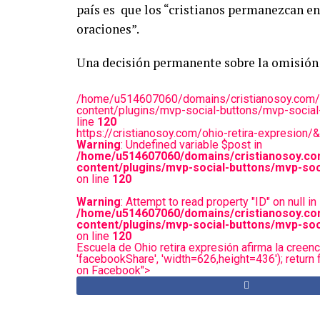
país es que los “cristianos permanezcan en 
oraciones”.
Una decisión permanente sobre la omisión d
/home/u514607060/domains/cristianosoy.com/
content/plugins/mvp-social-buttons/mvp-social
line
120
https://cristianosoy.com/ohio-retira-expresion/&
Warning
: Undefined variable $post in
/home/u514607060/domains/cristianosoy.co
content/plugins/mvp-social-buttons/mvp-soc
on line
120
Warning
: Attempt to read property "ID" on null in
/home/u514607060/domains/cristianosoy.co
content/plugins/mvp-social-buttons/mvp-soc
on line
120
Escuela de Ohio retira expresión afirma la creenc
'facebookShare', 'width=626,height=436'); return f
on Facebook">