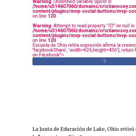
Warning
: Undefined variable $post in
/home/u514607060/domains/cristianosoy.co
content/plugins/mvp-social-buttons/mvp-soc
on line
120
Warning
: Attempt to read property "ID" on null in
/home/u514607060/domains/cristianosoy.co
content/plugins/mvp-social-buttons/mvp-soc
on line
120
Escuela de Ohio retira expresión afirma la creenc
'facebookShare', 'width=626,height=436'); return f
on Facebook">
La Junta de Educación de Lake, Ohio retiró