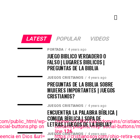
LATEST
POPULAR
VIDEOS
PORTADA
4 years ago
JUEGO BIBLICO VERDADERO O
FALSO | LUGARES BIBLICOS |
PREGUNTAS DE LA BIBLIA
JUEGOS CRISTIANOS
4 years ago
PREGUNTAS DE LA BIBLIA SOBRE
MUJERES IMPORTANTES | JUEGOS
CRISTIANOS?
JUEGOS CRISTIANOS
4 years ago
ENCUENTRA LA PALABRA BÍBLICA |
COMIDA BÍBLICA | SOPA DE
com/public_html/wp-
/home/u514607060/domains/cristiano
LETRAS | JUEGOS DE LA BIBLIA?
cial-buttons.php on
content/plugins/mvp-social-buttons/m
line
126
JUEGOS CRISTIANOS
4 years ago
reencia en Dios &url=
https://cristianosoy.com/ohio-retira-