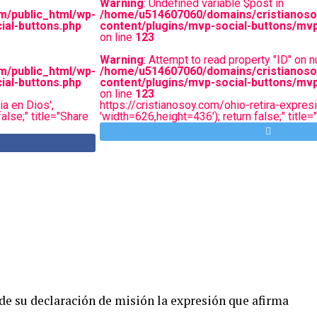
Warning
: Undefined variable $post in
m/public_html/wp-
/home/u514607060/domains/cristianoso
ial-buttons.php
content/plugins/mvp-social-buttons/mvp
on line
123
Warning
: Attempt to read property "ID" on nu
m/public_html/wp-
/home/u514607060/domains/cristianoso
ial-buttons.php
content/plugins/mvp-social-buttons/mvp
on line
123
ia en Dios',
https://cristianosoy.com/ohio-retira-expresio
alse;" title="Share
'width=626,height=436'); return false;" title
 de su declaración de misión la expresión que afirma