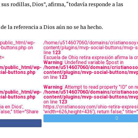
sus rodillas, Dios”, afirma, “todavía responde a las
e la referencia a Dios aún no se ha hecho.
public_html/wp-
/home/u514607060/domains/cristianosoy.
-buttons.php on
content/plugins/mvp-social-buttons/mvp-so
line
123
t=
Escuela de Ohio retira expresión afirma la c
Warning
: Undefined variable $post in
m/public_html/wp-
/home/u514607060/domains/cristianoso
ial-buttons.php
content/plugins/mvp-social-buttons/mvp
on line
123
Warning
: Attempt to read property "ID" on nu
m/public_html/wp-
/home/u514607060/domains/cristianoso
ial-buttons.php
content/plugins/mvp-social-buttons/mvp
on line
123
ia en Dios',
https://cristianosoy.com/ohio-retira-expresio
alse;" title="Share
'width=626,height=436'); return false;" title