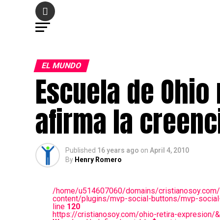
EL MUNDO
Escuela de Ohio 
afirma la creenc
Published
16 years ago
on
April 4, 2010
By
Henry Romero
/home/u514607060/domains/cristianosoy.com/
content/plugins/mvp-social-buttons/mvp-social
line
120
https://cristianosoy.com/ohio-retira-expresion/&