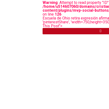
Warning
: Attempt to read property "ID" 
/home/u514607060/domains/cristia
content/plugins/mvp-social-buttons
on line
126
Escuela de Ohio retira expresión afirma
'pinterestShare', 'width=750,height=350')
This Post">