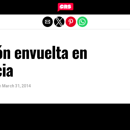
Exit mobile version
ón envuelta en
ia
n
March 31, 2014