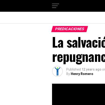
PREDICACIONES
La salvaci
repugnanc
Published
12 years ago
o
By
Henry Romero